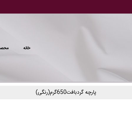
خانه
محصو
پارچه گردبافت650گرم(رنگی)