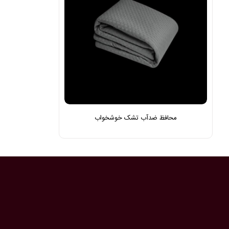
محافظ ضدآب تشک خوشخواب