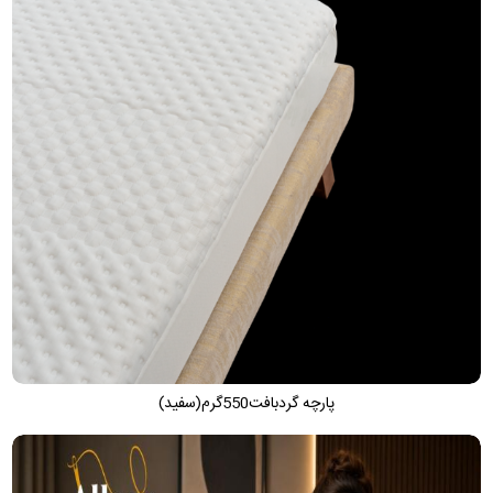
پارچه گردبافت550گرم(سفید)