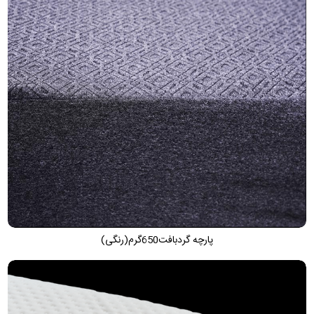
پارچه گردبافت650گرم(رنگی)