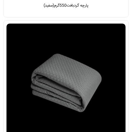
پارچه گردبافت550گرم(سفید)