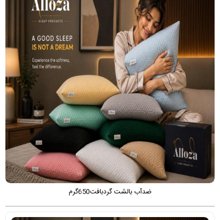
ضدآب بالشت گردبافت650گرم