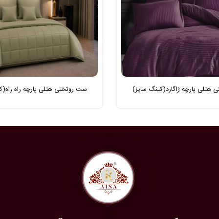
هتلی پارچه ژاگارد(کینگ سایز)
ست روتختی هتلی پارچه راه راه(ک