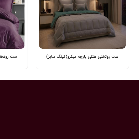
ست روتختی هتلی پارچه میکرو(کینگ سایز)
ست روتختی 