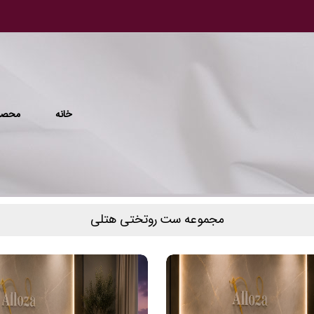
خانه
محصو
مجموعه ست روتختی هتلی