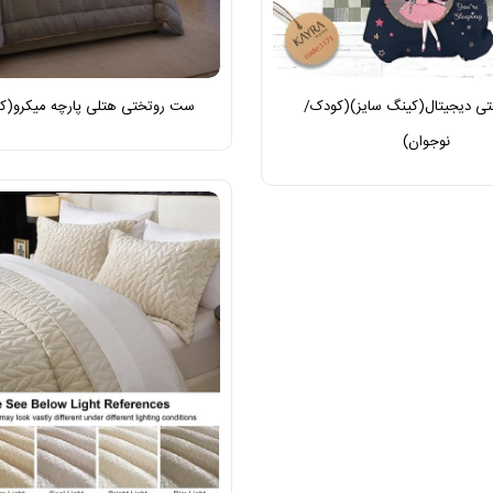
ی دیجیتال(کینگ سایز)(کودک/
ست روتختی هتلی پارچه میکرو(کی
نوجوان)