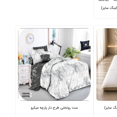
ینگ سایز)
نگ سایز)
ست روتختی طرح دار پارچه میکرو