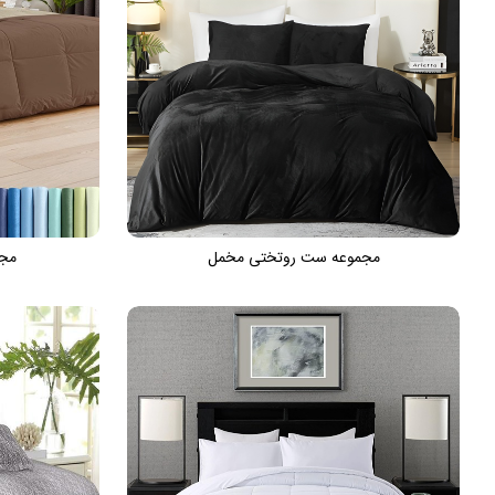
مجموعه ست روتختی مخمل
مجم