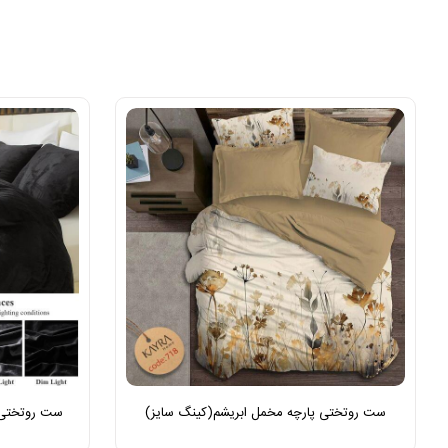
ست روتختی پارچه مخمل ابریشم(کینگ سایز)
ست روتختی پ