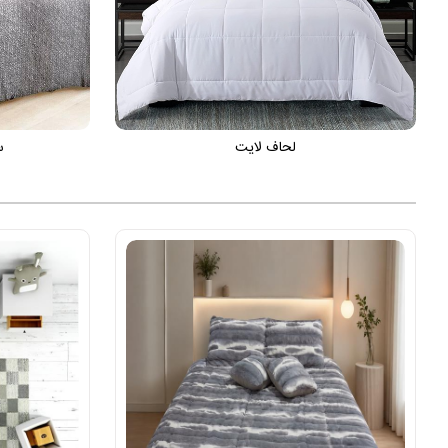
لحاف لایت
س