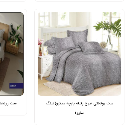
ست روتختی طرح پتینه پارچه میکرو(کینگ
ست روتختی
سایز)