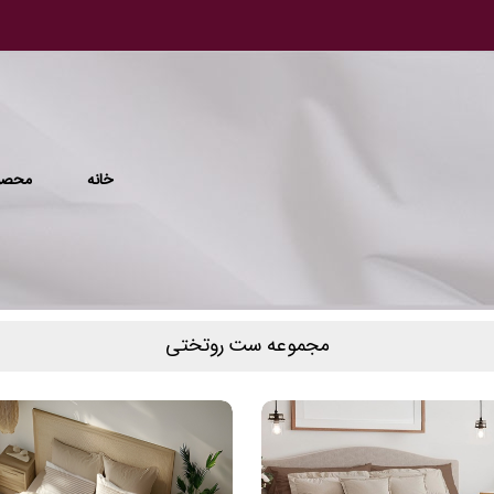
خانه
محصو
مجموعه ست روتختی