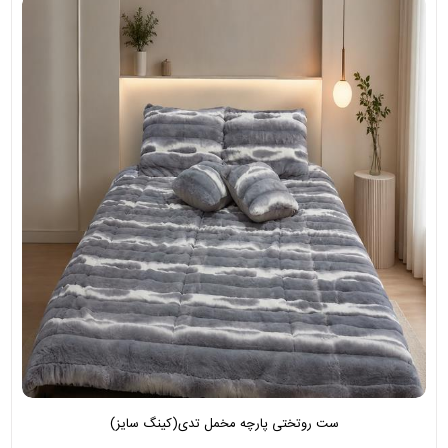
ست روتختی پارچه مخمل تدی(کینگ سایز)