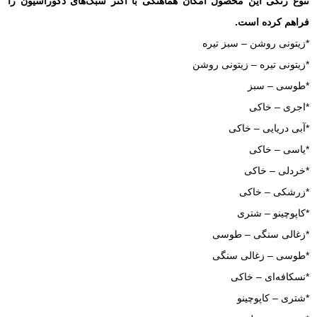
تنوع رنگی این محصول امکان هماهنگی با اکثر سبک‌های دکوراسیون را
فراهم کرده است.
*زیتونی روشن – سبز تیره
*زیتونی تیره – زیتونی روشن
*طوسی – سبز
*اجری – خاکی
*آبی دریایی – خاکی
*یاسی – خاکی
*خردلی – خاکی
*زرشکی – خاکی
*کاپوچینو – شتری
*زغالی سنگی – طوسی
*طوسی – زغالی سنگی
*نسکافه‌ای – خاکی
*شتری – کاپوچینو