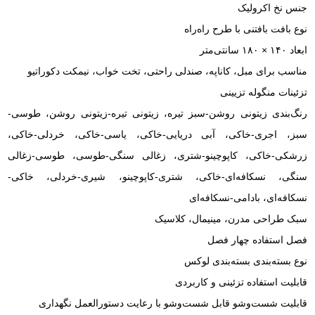
جنس نخ اکرولیک
نوع بافت بافتنی با طرح راه‌راه
ابعاد ۱۴۰ × ۱۸۰ سانتی‌متر
مناسب برای مبل، کاناپه، صندلی راحتی، تخت خواب، نیمکت دکوراتیو
تزئینات منگوله تزیینی
رنگ‌بندی زیتونی روشن-سبز تیره، زیتونی تیره-زیتونی روشن، طوسی-
سبز، اجری-خاکی، آبی دریایی-خاکی، یاسی-خاکی، خردلی-خاکی،
زرشکی-خاکی، کاپوچینو-شتری، زغالی سنگی-طوسی، طوسی-زغالی
سنگی، نسکافه‌ای-خاکی، شتری-کاپوچینو، شیری-خردلی، خاکی-
نسکافه‌ای، بادامی-نسکافه‌ای
سبک طراحی مدرن، مینیمال، کلاسیک
فصل استفاده چهار فصل
نوع بسته‌بندی بسته‌بندی لوکس
قابلیت استفاده تزئینی و کاربردی
قابلیت شست‌وشو قابل شست‌وشو با رعایت دستورالعمل نگهداری