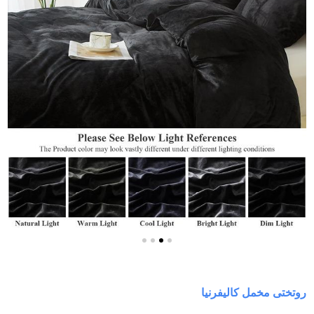
روتختی مخمل کالیفرنیا