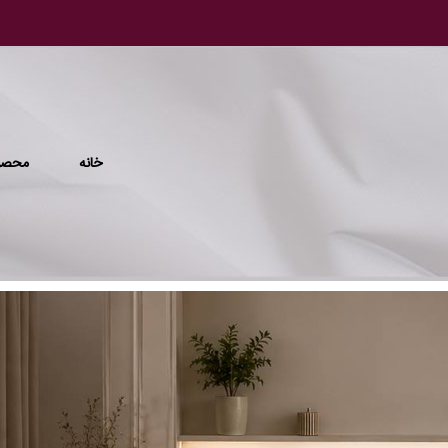
خانه
محصو