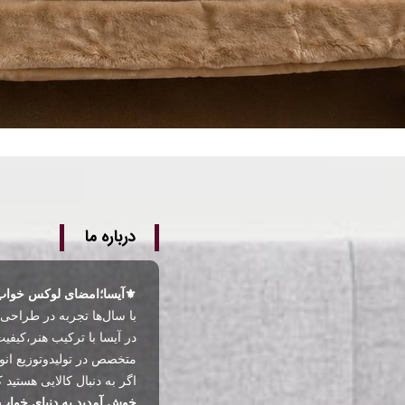
درباره ما
⚜️آیسا؛امضای لوکس خواب
با سال‌ها تجربه در طراحی 
در آیسا با ترکیب هنر،کیفی
متخصص در تولیدوتوزیع انو
اگر به‌ دنبال کالایی هستی
خوش آمدید به دنیای خواب 