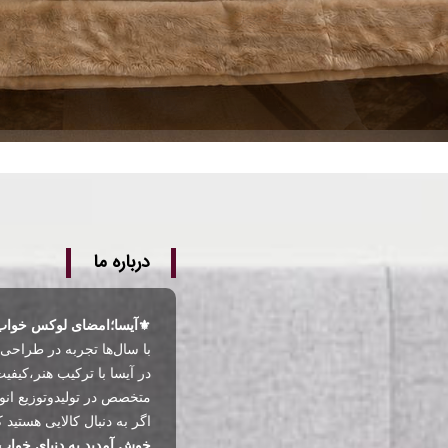
درباره ما
⚜️آیسا؛امضای لوکس خواب
با سال‌ها تجربه در طراحی 
در آیسا با ترکیب هنر،کیفی
متخصص در تولیدوتوزیع انو
اگر به‌ دنبال کالایی هستی
خوش آمدید به دنیای خواب 